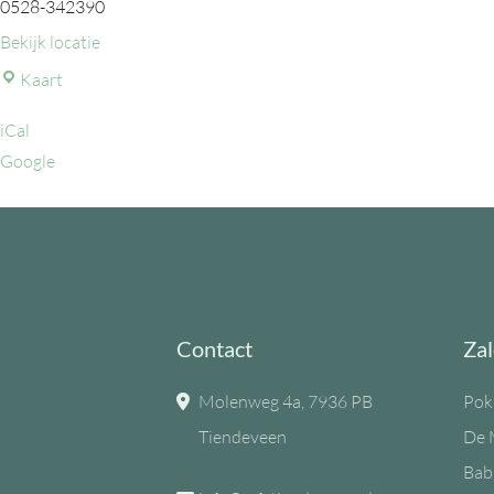
0528-342390
Bekijk locatie
MFC
Kaart
de
iCal
Eiken
Google
Contact
Zal
Molenweg 4a, 7936 PB
Pok
Tiendeveen
De 
Bab