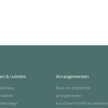
en & ruimtes
Arrangementen
kelplaog
Basis- en uitgebreide
Maoties
arrangementen
belkroegje
Koud/warm buffet en barbecue