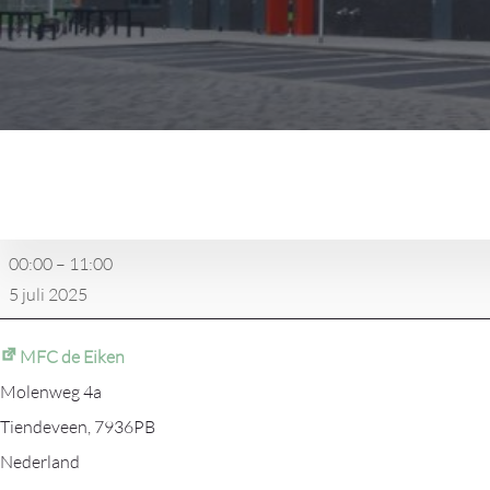
Wampex
(survival
Tiendeveen)
00:00
–
11:00
5 juli 2025
MFC de Eiken
Molenweg 4a
Tiendeveen
,
7936PB
Nederland