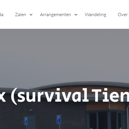
da
Zalen
Arrangementen
Wandeling
Over
(survival Tie