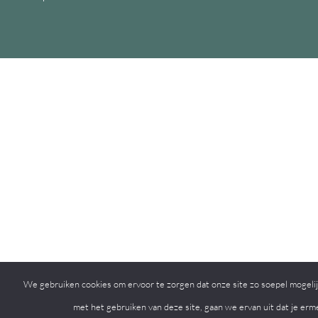
We gebruiken cookies om ervoor te zorgen dat onze site zo soepel mogelijk
met het gebruiken van deze site, gaan we ervan uit dat je erm