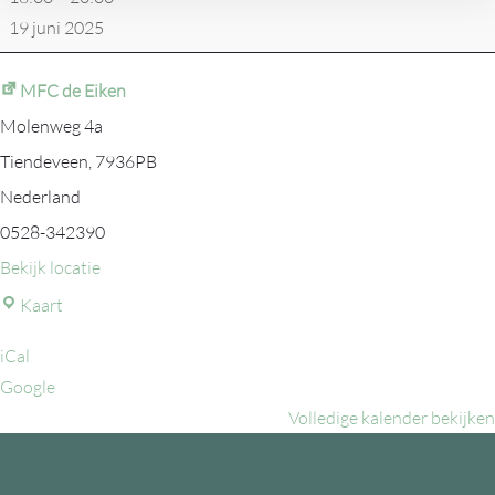
19 juni 2025
MFC de Eiken
Molenweg 4a
Tiendeveen
,
7936PB
Nederland
0528-342390
Bekijk locatie
MFC
Kaart
de
iCal
Eiken
Google
Volledige kalender bekijken