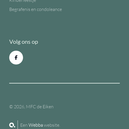
Kinderfeestje
Begrafenis en condoleance
Volg ons op
© 2026, MFC de Eiken
Een
Webba
website.