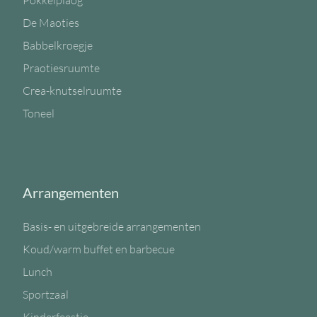
Pokkelplaog
De Maoties
Babbelkroegje
Praotiesruumte
Crea-knutselruumte
Toneel
Arrangementen
Basis- en uitgebreide arrangementen
Koud/warm buffet en barbecue
Lunch
Sportzaal