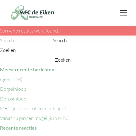
Ga naar de inhoud
Sorry, no results were found.
Search for:
Search
Zoeken
Zoeken
Meest recente berichten
(geen titel)
Dorpsinloop
Dorpsinloop
MFC gesloten tot en met 6 april
Vanaf nu pinnen mogelijk in MFC
Recente reacties