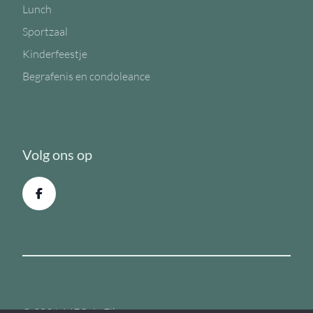
Lunch
Sportzaal
Kinderfeestje
Begrafenis en condoleance
Volg ons op
© 2026, MFC de Eiken