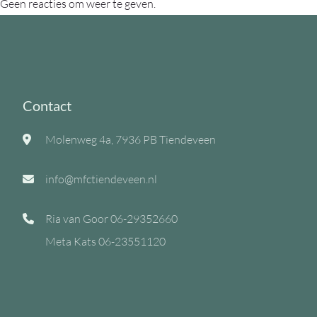
Geen reacties om weer te geven.
Contact
Molenweg 4a, 7936 PB Tiendeveen
info@mfctiendeveen.nl
Ria van Goor
06-29352660
Meta Kats
06-23551120