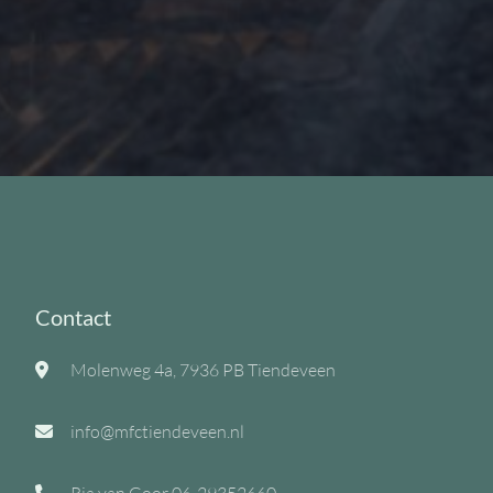
Contact
Molenweg 4a, 7936 PB Tiendeveen
info@mfctiendeveen.nl
Ria van Goor
06-29352660