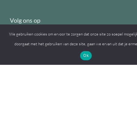
Volg ons op
We gebruiken cookies om ervoor te zorgen dat onze site zo soepel mogelijk 
doorgaat met het gebruiken van deze site, gaan we ervan uit dat je erm
Ok
© 2026, MFC de Eiken
Een
Webba
website.