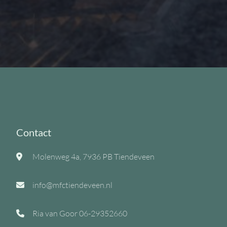
Contact
Molenweg 4a, 7936 PB Tiendeveen
info@mfctiendeveen.nl
Ria van Goor
06-29352660