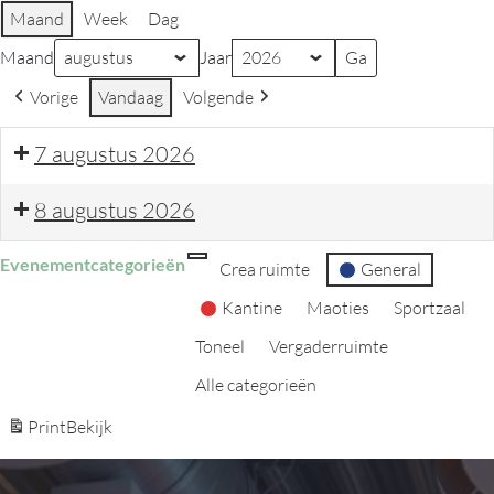
Maand
Week
Dag
Maand
Jaar
Vorige
Vandaag
Volgende
7 augustus 2026
8 augustus 2026
Evenementcategorieën
Categorie zonder titel
Crea ruimte
General
Kantine
Maoties
Sportzaal
Toneel
Vergaderruimte
Alle categorieën
Print
Bekijk