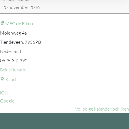
20 november 2026
MFC de Eiken
Molenweg 4a
Tiendeveen
,
7936PB
Nederland
0528-342390
Bekijk locatie
MFC
Kaart
de
iCal
Eiken
Google
Volledige kalender bekijken