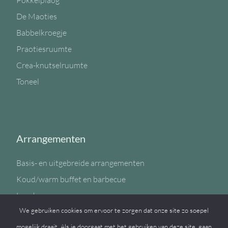
Pokkelplaog
De Maoties
Babbelkroegje
Praotiesruumte
Crea-knutselruumte
Toneel
Arrangementen
Basis- en uitgebreide arrangementen
Koud/warm buffet en barbecue
Lunch
We gebruiken cookies om ervoor te zorgen dat onze site zo soepel
Sportzaal
mogelijk draait. Als je doorgaat met het gebruiken van deze site, gaan