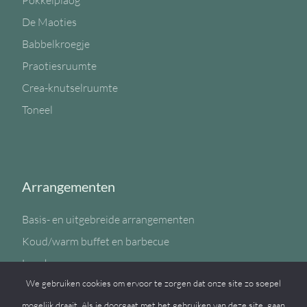
Pokkelplaog
De Maoties
Babbelkroegje
Praotiesruumte
Crea-knutselruumte
Toneel
Arrangementen
Basis- en uitgebreide arrangementen
Koud/warm buffet en barbecue
Lunch
We gebruiken cookies om ervoor te zorgen dat onze site zo soepel
Sportzaal
mogelijk draait. Als je doorgaat met het gebruiken van deze site, gaan