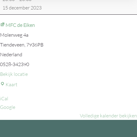
15 december 2023
MFC de Eiken
Molenweg 4a
Tiendeveen
,
7936PB
Nederland
0528-342390
Bekijk locatie
MFC
Kaart
de
iCal
Eiken
Google
Volledige kalender bekijken