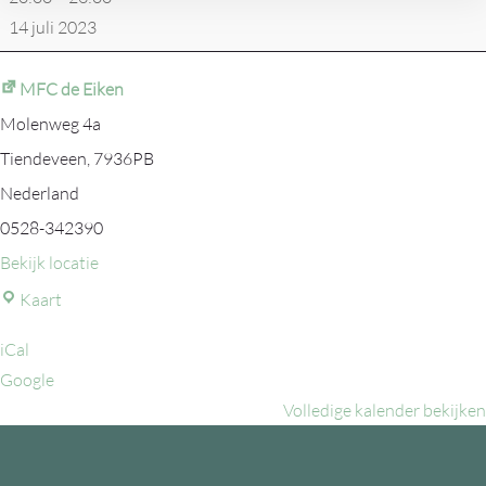
14 juli 2023
MFC de Eiken
Molenweg 4a
Tiendeveen
,
7936PB
Nederland
0528-342390
Bekijk locatie
MFC
Kaart
de
iCal
Eiken
Google
Volledige kalender bekijken