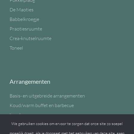
Pokkelplaog
De Maoties
Babbelkroegje
Praotiesruumte
Crea-knutselruumte
Toneel
Arrangementen
Basis- en uitgebreide arrangementen
Koud/warm buffet en barbecue
Lunch
We gebruiken cookies om ervoor te zorgen dat onze site zo soepel
Sportzaal
mogelijk draait. Als je doorgaat met het gebruiken van deze site, gaan