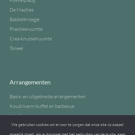
Pokkelplaog
De Maoties
Babbelkroegje
Praotiesruumte
Crea-knutselruumte
Toneel
Arrangementen
Basis- en uitgebreide arrangementen
Koud/warm buffet en barbecue
Lunch
We gebruiken cookies om ervoor te zorgen dat onze site zo soepel
Sportzaal
mogelijk draait. Als je doorgaat met het gebruiken van deze site, gaan