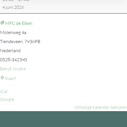
4 juni 2026
MFC de Eiken
Molenweg 4a
Tiendeveen
,
7936PB
Nederland
0528-342390
Bekijk locatie
MFC
Kaart
de
iCal
Eiken
Google
Volledige kalender bekijken