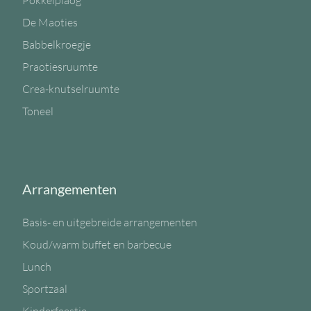
Pokkelplaog
De Maoties
Babbelkroegje
Praotiesruumte
Crea-knutselruumte
Toneel
Arrangementen
Basis- en uitgebreide arrangementen
Koud/warm buffet en barbecue
Lunch
Sportzaal