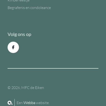
Kinderfeestje
Begrafenis en condoleance
Volg ons op
© 2026, MFC de Eiken
Een
Webba
website.