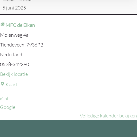
5 juni 2025
MFC de Eiken
Molenweg 4a
Tiendeveen
,
7936PB
Nederland
0528-342390
Bekijk locatie
MFC
Kaart
de
iCal
Eiken
Google
Volledige kalender bekijken