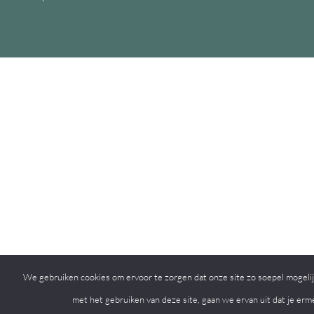
We gebruiken cookies om ervoor te zorgen dat onze site zo soepel mogelijk
met het gebruiken van deze site, gaan we ervan uit dat je erm