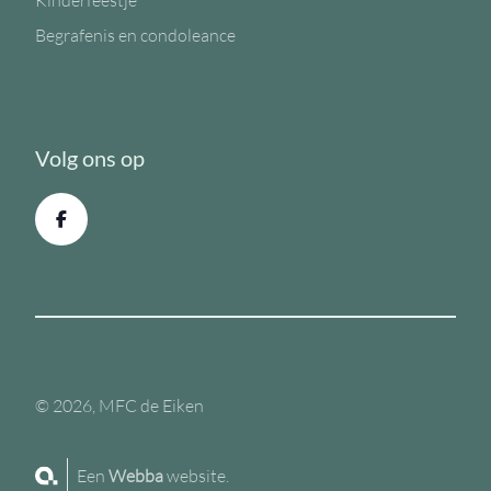
Kinderfeestje
Begrafenis en condoleance
Volg ons op
© 2026, MFC de Eiken
Een
Webba
website.