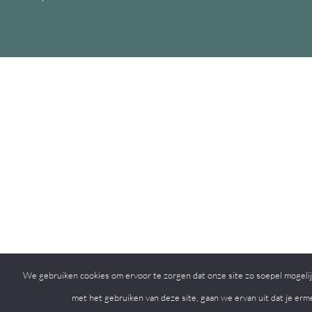
We gebruiken cookies om ervoor te zorgen dat onze site zo soepel mogelijk
met het gebruiken van deze site, gaan we ervan uit dat je erm