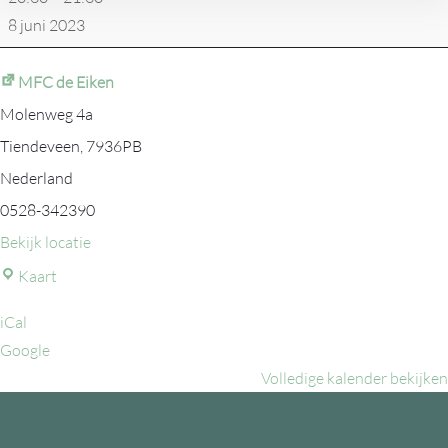
8 juni 2023
MFC de Eiken
Molenweg 4a
Tiendeveen
,
7936PB
Nederland
0528-342390
Bekijk locatie
MFC
Kaart
de
iCal
Eiken
Google
Volledige kalender bekijken