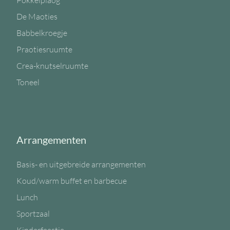
Pokkelplaog
De Maoties
Babbelkroegje
Praotiesruumte
Crea-knutselruumte
Toneel
Arrangementen
Basis- en uitgebreide arrangementen
Koud/warm buffet en barbecue
Lunch
Sportzaal