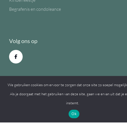
Kinderfeestje
Begrafenis en condoleance
Volg ons op
We gebruiken cookies om ervoor te zorgen dat onze site zo soepel mogelijk 
Als je doorgaat met het gebruiken van deze site, gaan we ervan uit dat je
instemt.
© 2026, MFC de Eiken
Ok
Een
Webba
website.