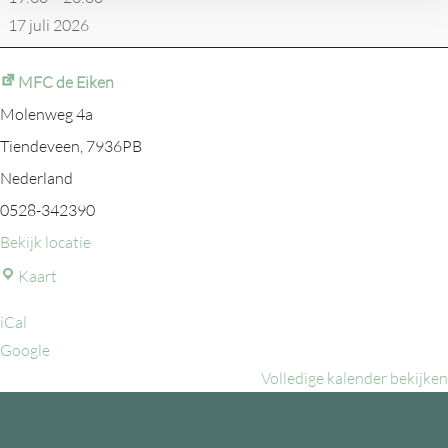
17 juli 2026
MFC de Eiken
Molenweg 4a
Tiendeveen
,
7936PB
Nederland
0528-342390
Bekijk locatie
MFC
Kaart
de
iCal
Eiken
Google
Volledige kalender bekijken