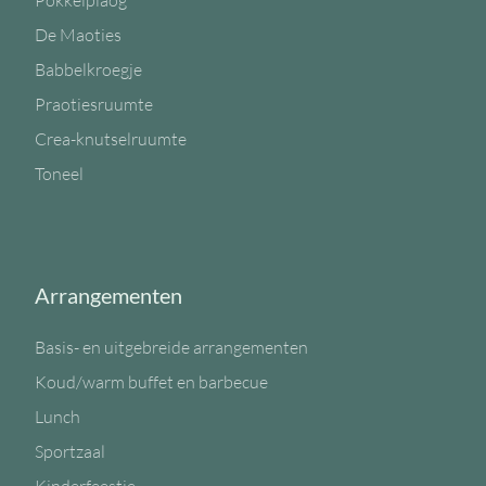
Pokkelplaog
De Maoties
Babbelkroegje
Praotiesruumte
Crea-knutselruumte
Toneel
Arrangementen
Basis- en uitgebreide arrangementen
Koud/warm buffet en barbecue
Lunch
Sportzaal