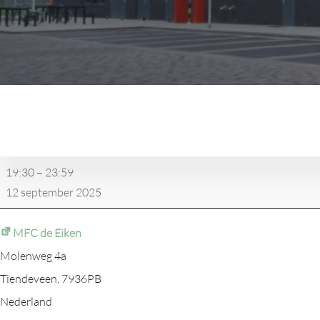
Dartwedstrijd
10deveen
2
-
19:30
–
23:59
Ome
12 september 2025
Dries
2
MFC de Eiken
Molenweg 4a
Tiendeveen
,
7936PB
Nederland