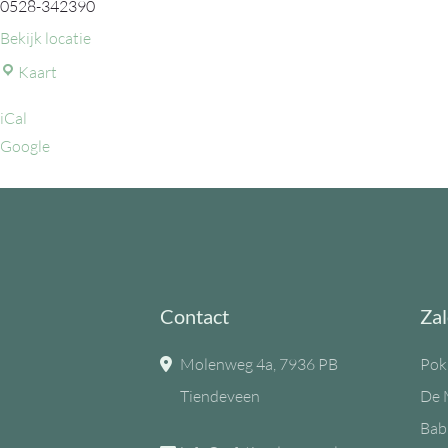
0528-342390
Bekijk locatie
MFC
Kaart
de
iCal
Eiken
Google
Contact
Zal
Molenweg 4a, 7936 PB
Pok
Tiendeveen
De 
Bab