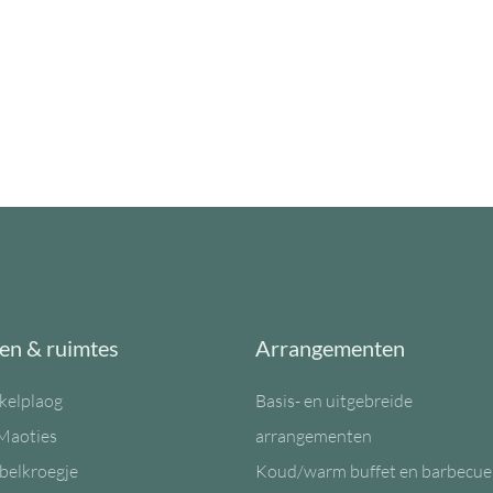
en & ruimtes
Arrangementen
kelplaog
Basis- en uitgebreide
Maoties
arrangementen
belkroegje
Koud/warm buffet en barbecue