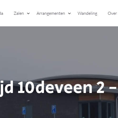
da
Zalen
Arrangementen
Wandeling
Over
jd 10deveen 2 -