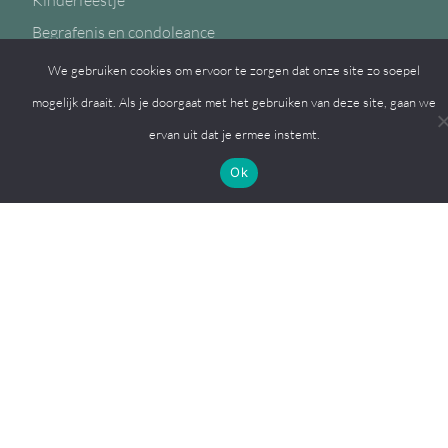
Kinderfeestje
Begrafenis en condoleance
We gebruiken cookies om ervoor te zorgen dat onze site zo soepel
mogelijk draait. Als je doorgaat met het gebruiken van deze site, gaan we
ervan uit dat je ermee instemt.
Volg ons op
Ok
© 2026, MFC de Eiken
Een
Webba
website.