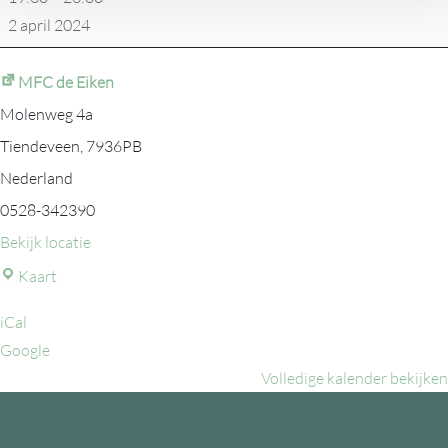
DC
2 april 2024
Valkenlaan
MFC de Eiken
Molenweg 4a
Tiendeveen
,
7936PB
Nederland
0528-342390
Bekijk locatie
MFC
Kaart
de
iCal
Eiken
Google
Volledige kalender bekijken