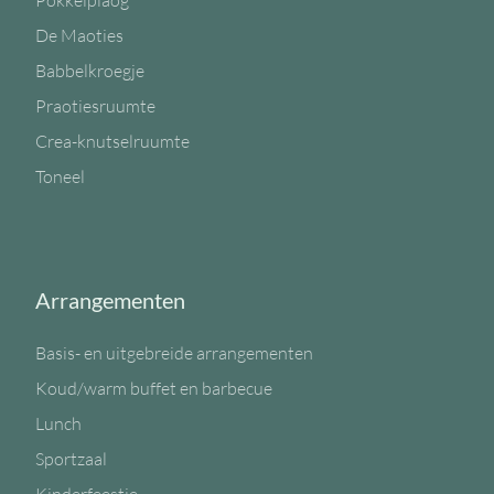
Pokkelplaog
De Maoties
Babbelkroegje
Praotiesruumte
Crea-knutselruumte
Toneel
Arrangementen
Basis- en uitgebreide arrangementen
Koud/warm buffet en barbecue
Lunch
Sportzaal