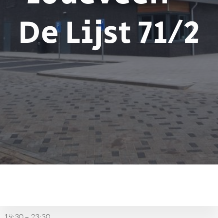
De Lijst 71/2
Dartwedstrijd
10deveen
-
19:30
–
23:30