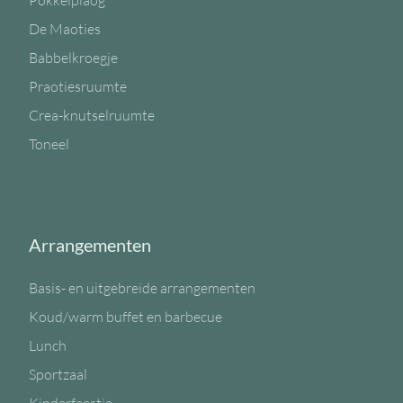
Pokkelplaog
De Maoties
Babbelkroegje
Praotiesruumte
Crea-knutselruumte
Toneel
Arrangementen
Basis- en uitgebreide arrangementen
Koud/warm buffet en barbecue
Lunch
Sportzaal