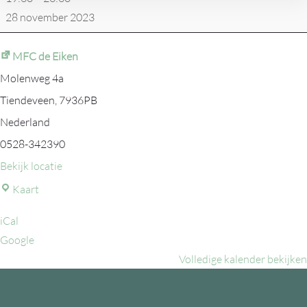
De
28 november 2023
Lijst
71/2
MFC de Eiken
Molenweg 4a
Tiendeveen
,
7936PB
Nederland
0528-342390
Bekijk locatie
MFC
Kaart
de
iCal
Eiken
Google
Volledige kalender bekijken