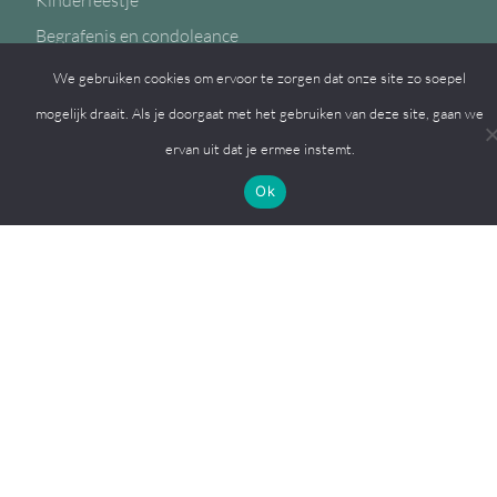
Kinderfeestje
Begrafenis en condoleance
We gebruiken cookies om ervoor te zorgen dat onze site zo soepel
mogelijk draait. Als je doorgaat met het gebruiken van deze site, gaan we
ervan uit dat je ermee instemt.
Volg ons op
Ok
© 2026, MFC de Eiken
Een
Webba
website.