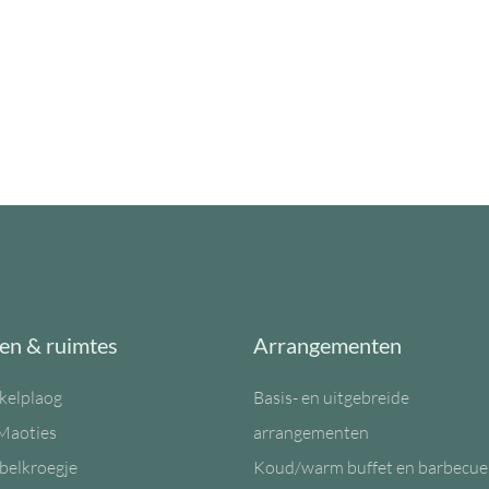
en & ruimtes
Arrangementen
kelplaog
Basis- en uitgebreide
Maoties
arrangementen
belkroegje
Koud/warm buffet en barbecue