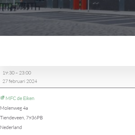
Dartwedstrijd
10deveen
-
Tussen
19:30
–
23:00
de
27 februari 2024
Wieken
2
MFC de Eiken
Molenweg 4a
Tiendeveen
,
7936PB
Nederland