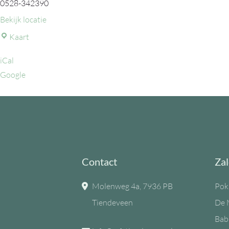
0528-342390
Bekijk locatie
MFC
Kaart
de
iCal
Eiken
Google
Contact
Zal
Molenweg 4a, 7936 PB
Pok
Tiendeveen
De 
Bab