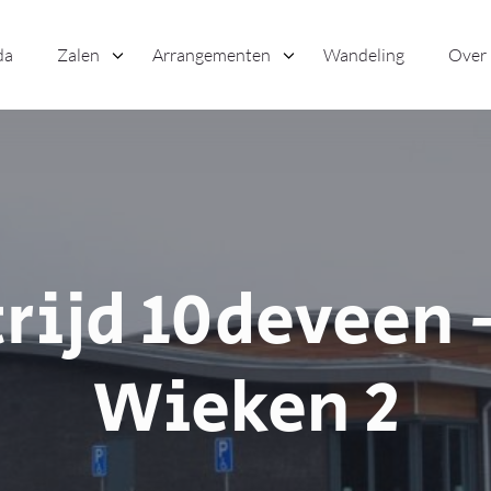
da
Zalen
Arrangementen
Wandeling
Over
rijd 10deveen -
Wieken 2