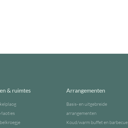
en & ruimtes
Arrangementen
kelplaog
Basis- en uitgebreide
Maoties
arrangementen
belkroegje
Koud/warm buffet en barbecue