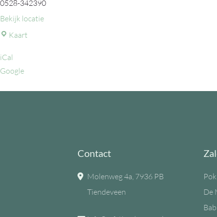
0528-342390
Bekijk locatie
MFC
Kaart
de
iCal
Eiken
Google
Contact
Zal
Molenweg 4a, 7936 PB
Pok
Tiendeveen
De 
Bab