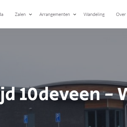
da
Zalen
Arrangementen
Wandeling
Over
jd 10deveen - W