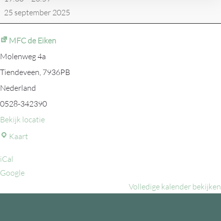
Westersluis
25 september 2025
2
MFC de Eiken
Molenweg 4a
Tiendeveen
,
7936PB
Nederland
0528-342390
Bekijk locatie
MFC
Kaart
de
iCal
Eiken
Google
Volledige kalender bekijken