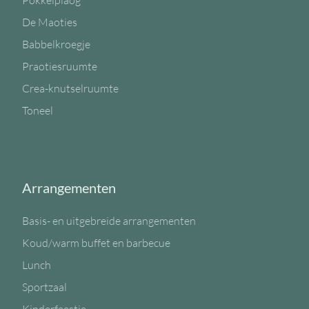
Pokkelplaog
De Maoties
Babbelkroegje
Praotiesruumte
Crea-knutselruumte
Toneel
Arrangementen
Basis- en uitgebreide arrangementen
Koud/warm buffet en barbecue
Lunch
Sportzaal