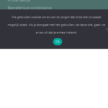
Kinderfeestje
Begrafenis en condoleance
We gebruiken cookies om ervoor te zorgen dat onze site zo soepel
mogelijk draait. Als je doorgaat met het gebruiken van deze site, gaan we
ervan uit dat je ermee instemt.
Volg ons op
Ok
© 2026, MFC de Eiken
Een
Webba
website.