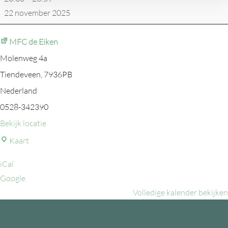
22 november 2025
MFC de Eiken
Molenweg 4a
Tiendeveen
,
7936PB
Nederland
0528-342390
Bekijk locatie
MFC
Kaart
de
iCal
Eiken
Google
Volledige kalender bekijken