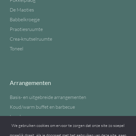
Pokkelplaog
De Maoties
Babbelkroegje
Praotiesruumte
Crea-knutselruumte
Toneel
Arrangementen
Basis- en uitgebreide arrangementen
Koud/warm buffet en barbecue
Lunch
We gebruiken cookies om ervoor te zorgen dat onze site zo soepel
Sportzaal
mogelijk draait. Als je doorgaat met het gebruiken van deze site, gaan