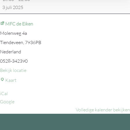
3 juli 2025
MFC de Eiken
Molenweg 4a
Tiendeveen
,
7936PB
Nederland
0528-342390
Bekijk locatie
MFC
Kaart
de
iCal
Eiken
Google
Volledige kalender bekijken