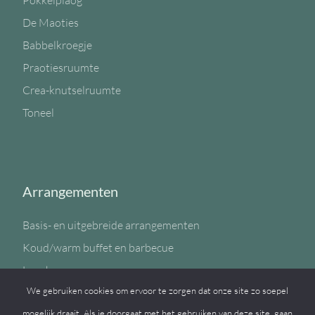
Pokkelplaog
De Maoties
Babbelkroegje
Praotiesruumte
Crea-knutselruumte
Toneel
Arrangementen
Basis- en uitgebreide arrangementen
Koud/warm buffet en barbecue
Lunch
We gebruiken cookies om ervoor te zorgen dat onze site zo soepel
Sportzaal
mogelijk draait. Als je doorgaat met het gebruiken van deze site, gaan