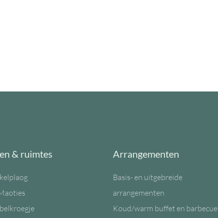
en & ruimtes
Arrangementen
kelplaog
Basis- en uitgebreide
Maoties
arrangementen
belkroegje
Koud/warm buffet en barbecue