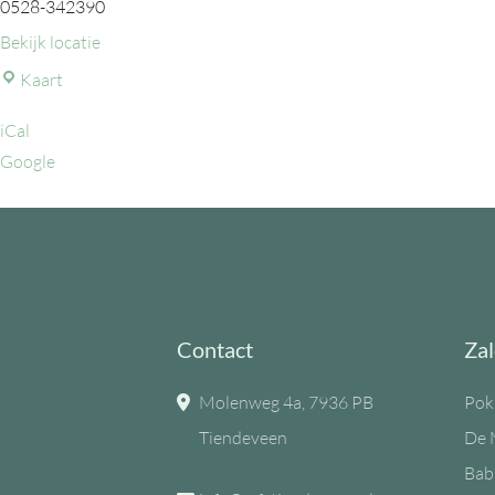
0528-342390
Bekijk locatie
MFC
Kaart
de
iCal
Eiken
Google
Contact
Zal
Molenweg 4a, 7936 PB
Pok
Tiendeveen
De 
Bab