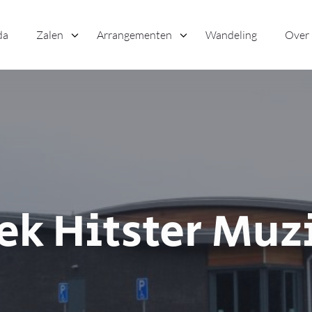
da
Zalen
Arrangementen
Wandeling
Over
ek Hitster Muz