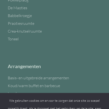
Pokkelplaog
De Maoties
Babbelkroegje
Praotiesruumte
Crea-knutselruumte
Toneel
Arrangementen
Basis- en uitgebreide arrangementen
Koud/warm buffet en barbecue
Lunch
We gebruiken cookies om ervoor te zorgen dat onze site zo soepel
Sportzaal
mogelijk draait. Als je doorgaat met het gebruiken van deze site, gaan