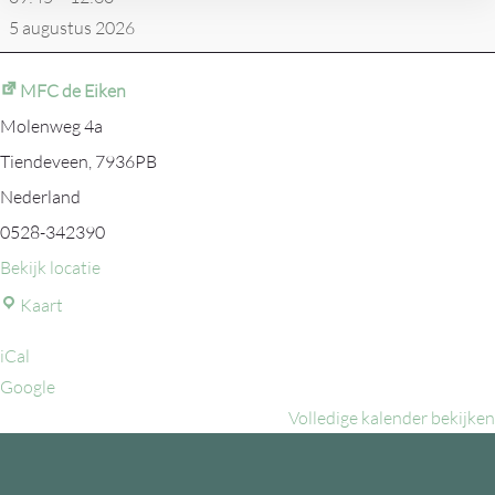
5 augustus 2026
MFC de Eiken
Molenweg 4a
Tiendeveen
,
7936PB
Nederland
0528-342390
Bekijk locatie
MFC
Kaart
de
iCal
Eiken
Google
Volledige kalender bekijken