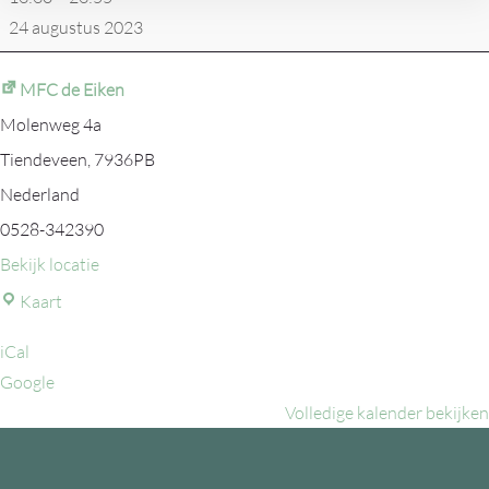
Alleskunner/Pub
24 augustus 2023
of
muziekquiz/bingo
MFC de Eiken
Molenweg 4a
Tiendeveen
,
7936PB
Nederland
0528-342390
Bekijk locatie
MFC
Kaart
de
iCal
Eiken
Google
Volledige kalender bekijken