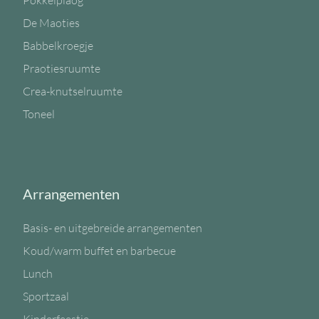
Pokkelplaog
De Maoties
Babbelkroegje
Praotiesruumte
Crea-knutselruumte
Toneel
Arrangementen
Basis- en uitgebreide arrangementen
Koud/warm buffet en barbecue
Lunch
Sportzaal