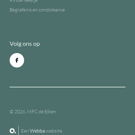
Kinderfeestje
Begrafenis en condoleance
Volg ons op
© 2026, MFC de Eiken
Een
Webba
website.