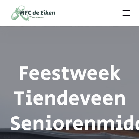
Ga naar de inhoud
Feestweek
Tiendeveen
Seniorenmid