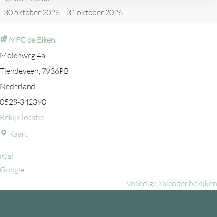
30 oktober 2026
–
31 oktober 2026
MFC de Eiken
Molenweg 4a
Tiendeveen
,
7936PB
Nederland
0528-342390
Bekijk locatie
MFC
Kaart
de
iCal
Eiken
Google
Volledige kalender bekijken