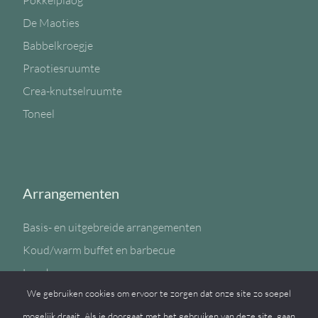
Pokkelplaog
De Maoties
Babbelkroegje
Praotiesruumte
Crea-knutselruumte
Toneel
Arrangementen
Basis- en uitgebreide arrangementen
Koud/warm buffet en barbecue
Lunch
We gebruiken cookies om ervoor te zorgen dat onze site zo soepel
Sportzaal
mogelijk draait. Als je doorgaat met het gebruiken van deze site, gaan