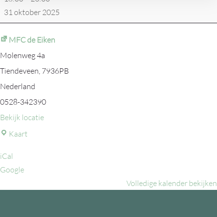
31 oktober 2025
MFC de Eiken
Molenweg 4a
Tiendeveen
,
7936PB
Nederland
0528-342390
Bekijk locatie
MFC
Kaart
de
iCal
Eiken
Google
Volledige kalender bekijken