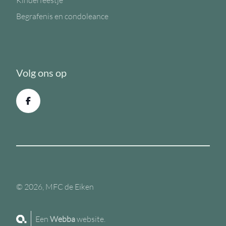
Kinderfeestje
Begrafenis en condoleance
Volg ons op
© 2026, MFC de Eiken
Een
Webba
website.