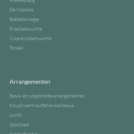
Pokkelplaog
De Maoties
Babbelkroegje
Praotiesruumte
Crea-knutselruumte
Toneel
Arrangementen
Basis- en uitgebreide arrangementen
Koud/warm buffet en barbecue
Lunch
Sportzaal