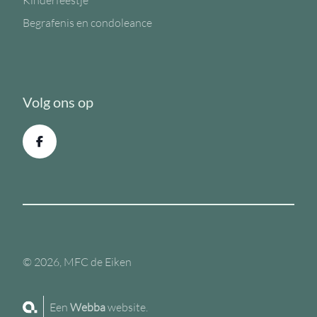
Kinderfeestje
Begrafenis en condoleance
Volg ons op
© 2026, MFC de Eiken
Een
Webba
website.