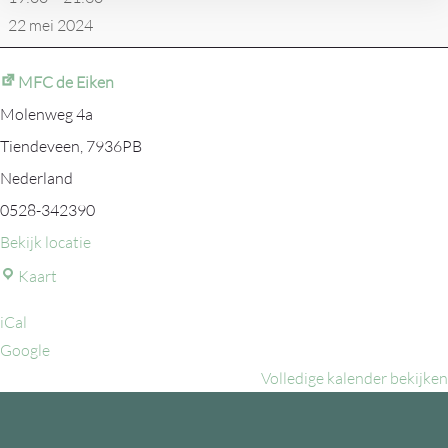
22 mei 2024
MFC de Eiken
Molenweg 4a
Tiendeveen
,
7936PB
Nederland
0528-342390
Bekijk locatie
MFC
Kaart
de
iCal
Eiken
Google
Volledige kalender bekijken