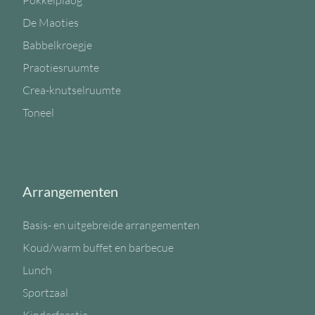
Pokkelplaog
De Maoties
Babbelkroegje
Praotiesruumte
Crea-knutselruumte
Toneel
Arrangementen
Basis- en uitgebreide arrangementen
Koud/warm buffet en barbecue
Lunch
Sportzaal