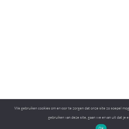
We gebruiken cookies om ervoor te zorgen dat onze site zo soepel mogel
gebruiken van deze site, gaan we ervan uit dat je 
Ok