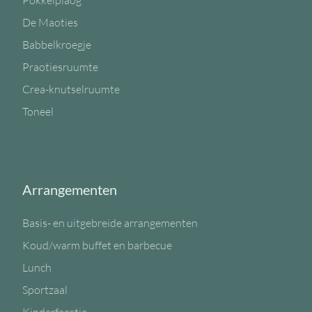
Pokkelplaog
De Maoties
Babbelkroegje
Praotiesruumte
Crea-knutselruumte
Toneel
Arrangementen
Basis- en uitgebreide arrangementen
Koud/warm buffet en barbecue
Lunch
Sportzaal