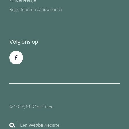
Kinderfeestje
Begrafenis en condoleance
Volg ons op
© 2026, MFC de Eiken
Een
Webba
website.