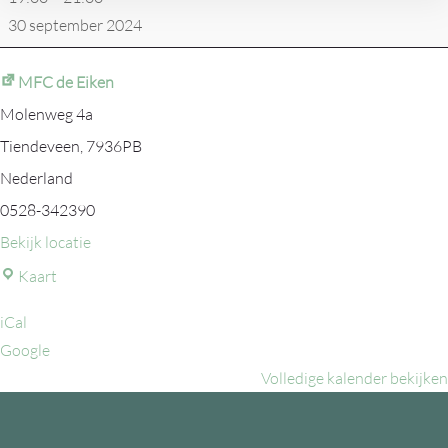
30 september 2024
MFC de Eiken
Molenweg 4a
Tiendeveen
,
7936PB
Nederland
0528-342390
Bekijk locatie
MFC
Kaart
de
iCal
Eiken
Google
Volledige kalender bekijken