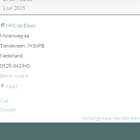
1 juli 2025
MFC de Eiken
Molenweg 4a
Tiendeveen
,
7936PB
Nederland
0528-342390
Bekijk locatie
MFC
Kaart
de
iCal
Eiken
Google
Volledige kalender bekijken