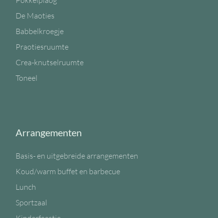
Pokkelplaog
De Maoties
Babbelkroegje
Praotiesruumte
Crea-knutselruumte
Toneel
Arrangementen
Basis- en uitgebreide arrangementen
Koud/warm buffet en barbecue
Lunch
Sportzaal