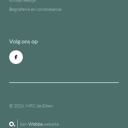
Kinderfeestje
Begrafenis en condoleance
Volg ons op
© 2026, MFC de Eiken
Een
Webba
website.