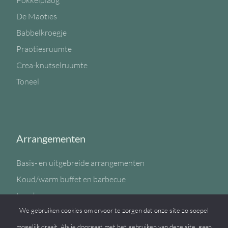
Pokkelplaog
De Maoties
Babbelkroegje
Praotiesruumte
Crea-knutselruumte
Toneel
Arrangementen
Basis- en uitgebreide arrangementen
Koud/warm buffet en barbecue
Lunch
We gebruiken cookies om ervoor te zorgen dat onze site zo soepel
Sportzaal
mogelijk draait. Als je doorgaat met het gebruiken van deze site, gaan