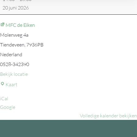
20 juni 2026
MFC de Eiken
Molenweg 4a
Tiendeveen
,
7936PB
Nederland
0528-342390
Bekijk locatie
MFC
Kaart
de
iCal
Eiken
Google
Volledige kalender bekijken