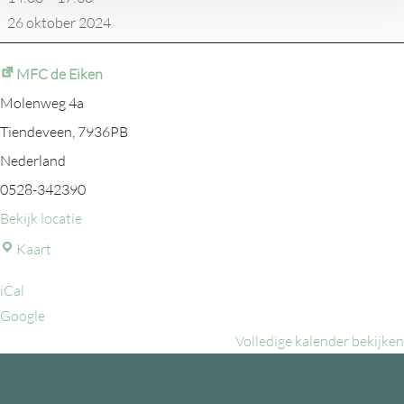
26 oktober 2024
MFC de Eiken
Molenweg 4a
Tiendeveen
,
7936PB
Nederland
0528-342390
Bekijk locatie
MFC
Kaart
de
iCal
Eiken
Google
Volledige kalender bekijken