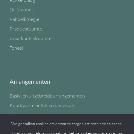
Pokkelplaog
De Maoties
Babbelkroegje
Praotiesruumte
Crea-knutselruumte
Toneel
Arrangementen
Basis- en uitgebreide arrangementen
Koud/warm buffet en barbecue
Lunch
We gebruiken cookies om ervoor te zorgen dat onze site zo soepel
Sportzaal
mogelijk draait. Als je doorgaat met het gebruiken van deze site, gaan