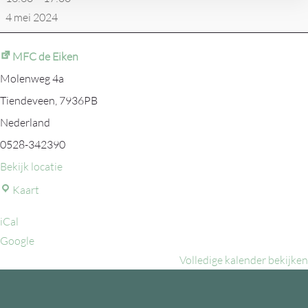
4 mei 2024
MFC de Eiken
Molenweg 4a
Tiendeveen
,
7936PB
Nederland
0528-342390
Bekijk locatie
MFC
Kaart
de
iCal
Eiken
Google
Volledige kalender bekijken