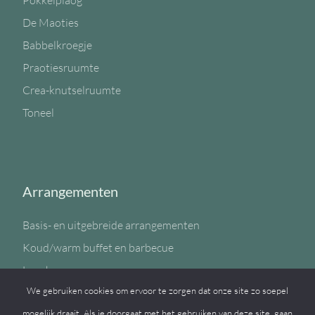
Pokkelplaog
De Maoties
Babbelkroegje
Praotiesruumte
Crea-knutselruumte
Toneel
Arrangementen
Basis- en uitgebreide arrangementen
Koud/warm buffet en barbecue
Lunch
We gebruiken cookies om ervoor te zorgen dat onze site zo soepel
Sportzaal
mogelijk draait. Als je doorgaat met het gebruiken van deze site, gaan