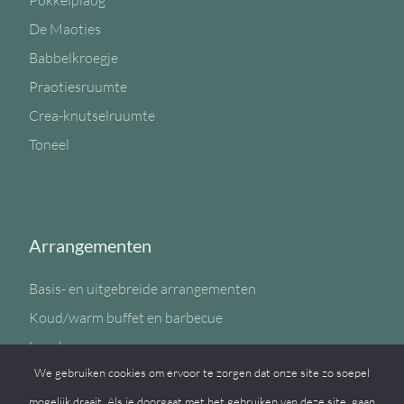
Pokkelplaog
De Maoties
Babbelkroegje
Praotiesruumte
Crea-knutselruumte
Toneel
Arrangementen
Basis- en uitgebreide arrangementen
Koud/warm buffet en barbecue
Lunch
We gebruiken cookies om ervoor te zorgen dat onze site zo soepel
Sportzaal
mogelijk draait. Als je doorgaat met het gebruiken van deze site, gaan