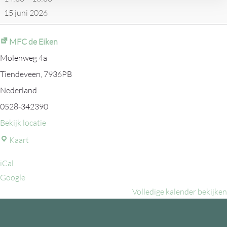
15 juni 2026
MFC de Eiken
Molenweg 4a
Tiendeveen
,
7936PB
Nederland
0528-342390
Bekijk locatie
MFC
Kaart
de
iCal
Eiken
Google
Volledige kalender bekijken