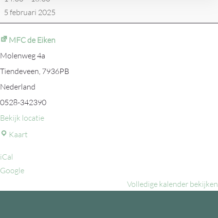
5 februari 2025
MFC de Eiken
Molenweg 4a
Tiendeveen
,
7936PB
Nederland
0528-342390
Bekijk locatie
MFC
Kaart
de
iCal
Eiken
Google
Volledige kalender bekijken