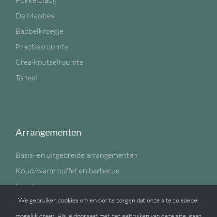
Pokkelplaog
De Maoties
Babbelkroegje
Praotiesruumte
Crea-knutselruumte
Toneel
Arrangementen
Basis- en uitgebreide arrangementen
Koud/warm buffet en barbecue
Lunch
We gebruiken cookies om ervoor te zorgen dat onze site zo soepel
Sportzaal
mogelijk draait. Als je doorgaat met het gebruiken van deze site, gaan