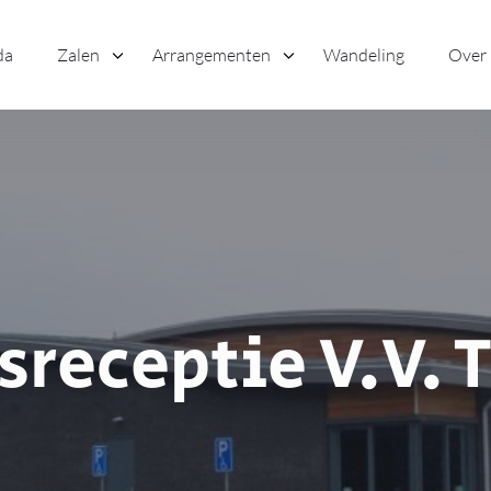
da
Zalen
Arrangementen
Wandeling
Over
receptie V.V. 