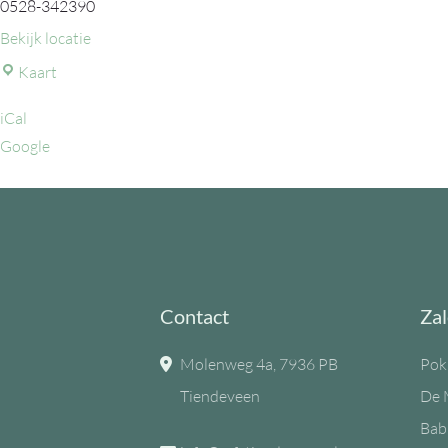
0528-342390
Bekijk locatie
MFC
Kaart
de
iCal
Eiken
Google
Contact
Zal
Molenweg 4a, 7936 PB
Pok
Tiendeveen
De 
Bab