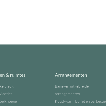
en & ruimtes
Arrangementen
kelplaog
Basis- en uitgebreide
Maoties
arrangementen
belkroegje
Koud/warm buffet en barbecue