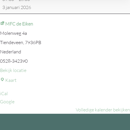
3 januari 2026
MFC de Eiken
Molenweg 4a
Tiendeveen
,
7936PB
Nederland
0528-342390
Bekijk locatie
MFC
Kaart
de
iCal
Eiken
Google
Volledige kalender bekijken