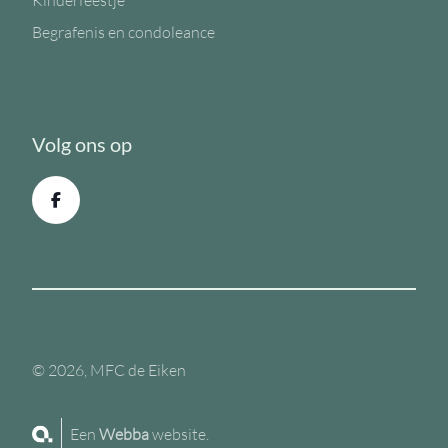
Kinderfeestje
Begrafenis en condoleance
Volg ons op
© 2026, MFC de Eiken
Een
Webba
website.