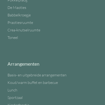
Pokkelplaog
De Maoties
Babbelkroegje
Praotiesruumte
Crea-knutselruumte
Toneel
Arrangementen
Basis- en uitgebreide arrangementen
Koud/warm buffet en barbecue
Lunch
Sportzaal