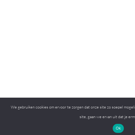
We gebruiken cookies om ervoor te zorgen dat onze site zo soepel mogelij
site, gaan we ervan uit dat je er
Ok