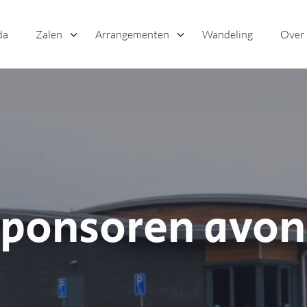
da
Zalen
Arrangementen
Wandeling
Over
ponsoren avo