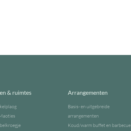
en & ruimtes
Arrangementen
kelplaog
Basis- en uitgebreide
Maoties
arrangementen
belkroegje
Koud/warm buffet en barbecue