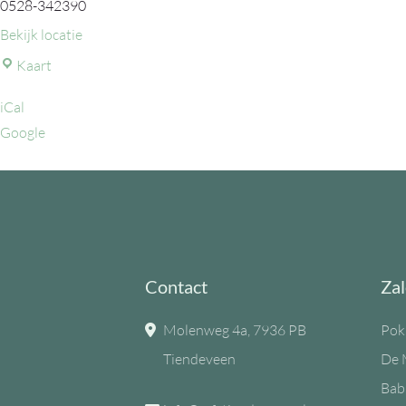
0528-342390
Bekijk locatie
MFC
Kaart
de
iCal
Eiken
Google
Contact
Zal
Molenweg 4a, 7936 PB
Pok
Tiendeveen
De 
Bab