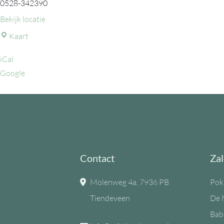
0528-342390
Bekijk locatie
MFC
Kaart
de
iCal
Eiken
Google
Contact
Zal
Molenweg 4a, 7936 PB
Pok
Tiendeveen
De 
Bab