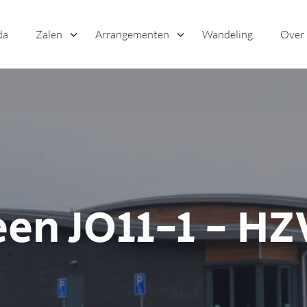
da
Zalen
Arrangementen
Wandeling
Over
en JO11-1 - HZ