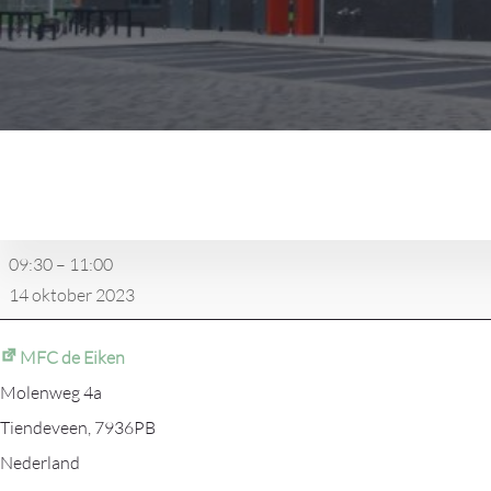
Tiendeveen
JO11-
1
-
09:30
–
11:00
HZVV
14 oktober 2023
JO11-
3
MFC de Eiken
Molenweg 4a
Tiendeveen
,
7936PB
Nederland