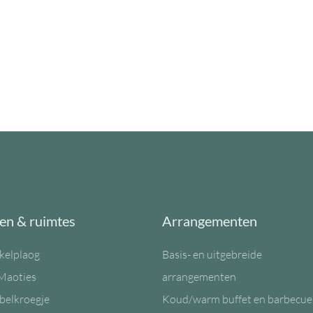
en & ruimtes
Arrangementen
kelplaog
Basis- en uitgebreide
Maoties
arrangementen
belkroegje
Koud/warm buffet en barbecue