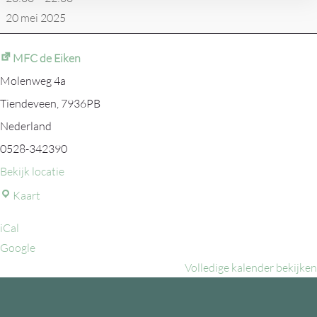
20 mei 2025
MFC de Eiken
Molenweg 4a
Tiendeveen
,
7936PB
Nederland
0528-342390
Bekijk locatie
MFC
Kaart
de
iCal
Eiken
Google
Volledige kalender bekijken