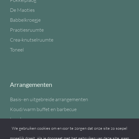
Pokkelplaog
De Maoties
Babbelkroegje
Praotiesruumte
Crea-knutselruumte
Toneel
Arrangementen
Basis- en uitgebreide arrangementen
Koud/warm buffet en barbecue
Lunch
We gebruiken cookies om ervoor te zorgen dat onze site zo soepel
Sportzaal
mogelijk draait. Als je doorgaat met het gebruiken van deze site, gaan