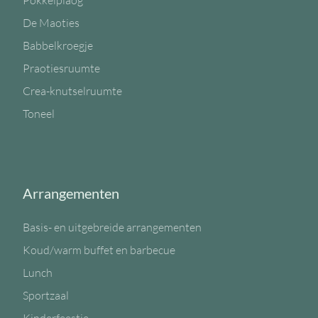
Pokkelplaog
De Maoties
Babbelkroegje
Praotiesruumte
Crea-knutselruumte
Toneel
Arrangementen
Basis- en uitgebreide arrangementen
Koud/warm buffet en barbecue
Lunch
Sportzaal