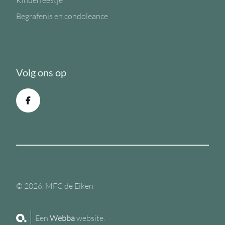
Kinderfeestje
Begrafenis en condoleance
Volg ons op
© 2026, MFC de Eiken
Een
Webba
website.