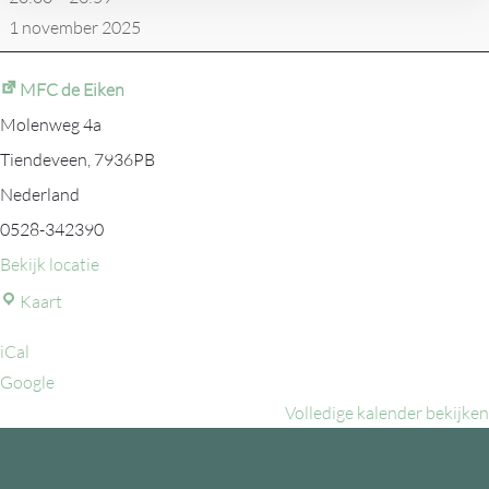
50
1 november 2025
jaar
MFC de Eiken
Molenweg 4a
Tiendeveen
,
7936PB
Nederland
0528-342390
Bekijk locatie
MFC
Kaart
de
iCal
Eiken
Google
Volledige kalender bekijken