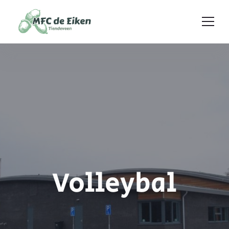
Ga naar de inhoud
Volleybal