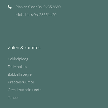
Ria van Goor
06-29352660
Meta Kats
06-23551120
Zalen & ruimtes
Pokkelplaog
De Maoties
Babbelkroegje
Praotiesruumte
Crea-knutselruumte
Toneel