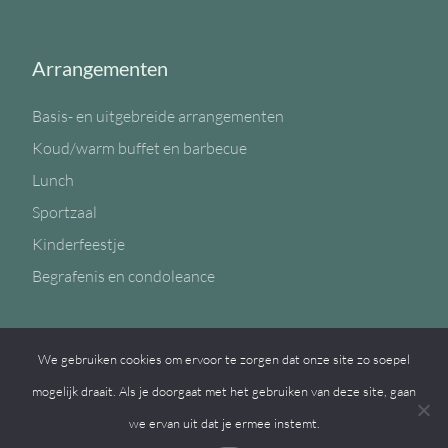
Arrangementen
Basis- en uitgebreide arrangementen
Koud/warm buffet en barbecue
Lunch
Sportzaal
Kinderfeestje
Begrafenis en condoleance
We gebruiken cookies om ervoor te zorgen dat onze site zo soepel
Volg ons op
mogelijk draait. Als je doorgaat met het gebruiken van deze site, gaan
we ervan uit dat je ermee instemt.