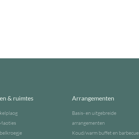
en & ruimtes
Arrangementen
kelplaog
Basis- en uitgebreide
Maoties
arrangementen
belkroegje
Koud/warm buffet en barbecue