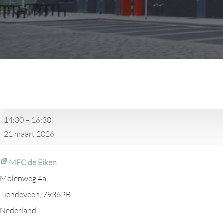
vv
Tiendeveen
1
-
14:30
–
16:30
DKB
21 maart 2026
1
MFC de Eiken
Molenweg 4a
Tiendeveen
,
7936PB
Nederland