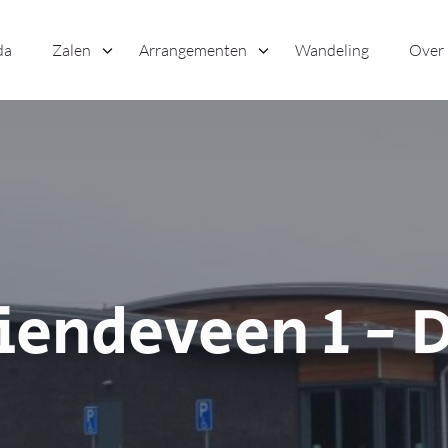
da
Zalen
Arrangementen
Wandeling
Over
iendeveen 1 - 