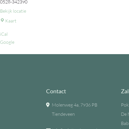
0528-342390
Bekijk locatie
MFC
Kaart
de
iCal
Eiken
Google
Contact
Zal
Molenweg 4a, 7936 PB
Pok
Tiendeveen
De 
Bab