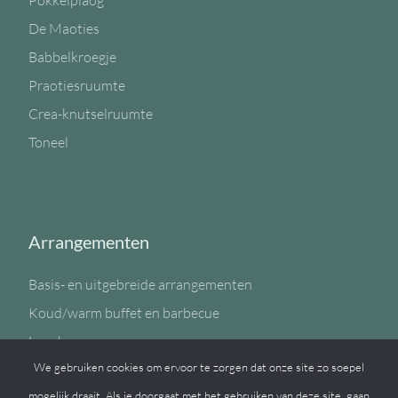
Pokkelplaog
De Maoties
Babbelkroegje
Praotiesruumte
Crea-knutselruumte
Toneel
Arrangementen
Basis- en uitgebreide arrangementen
Koud/warm buffet en barbecue
Lunch
We gebruiken cookies om ervoor te zorgen dat onze site zo soepel
Sportzaal
mogelijk draait. Als je doorgaat met het gebruiken van deze site, gaan