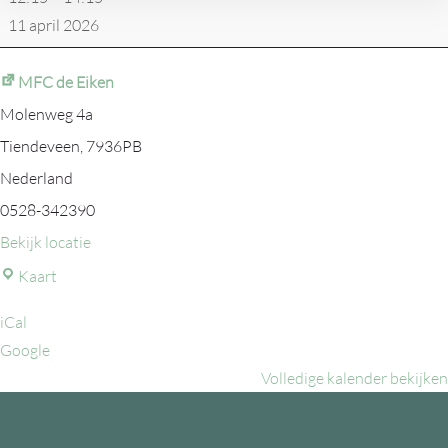
-
11 april 2026
CSCV
4
MFC de Eiken
Molenweg 4a
Tiendeveen
,
7936PB
Nederland
0528-342390
Bekijk locatie
MFC
Kaart
de
iCal
Eiken
Google
Volledige kalender bekijken