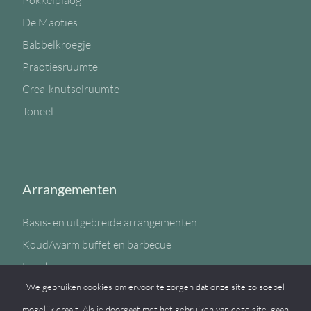
Pokkelplaog
De Maoties
Babbelkroegje
Praotiesruumte
Crea-knutselruumte
Toneel
Arrangementen
Basis- en uitgebreide arrangementen
Koud/warm buffet en barbecue
Lunch
We gebruiken cookies om ervoor te zorgen dat onze site zo soepel
Sportzaal
mogelijk draait. Als je doorgaat met het gebruiken van deze site, gaan