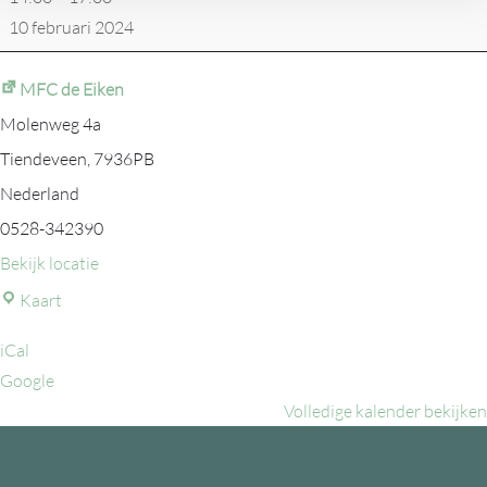
-
10 februari 2024
SC
Angelslo
MFC de Eiken
5
Molenweg 4a
Tiendeveen
,
7936PB
Nederland
0528-342390
Bekijk locatie
MFC
Kaart
de
iCal
Eiken
Google
Volledige kalender bekijken