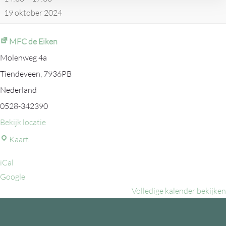
-
19 oktober 2024
Vitesse
'63
MFC de Eiken
3
Molenweg 4a
Tiendeveen
,
7936PB
Nederland
0528-342390
Bekijk locatie
MFC
Kaart
de
iCal
Eiken
Google
Volledige kalender bekijken