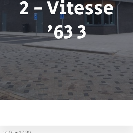
2 - Vitesse
'63 3
vv
Tiendeveen
2
14:00
–
17:30