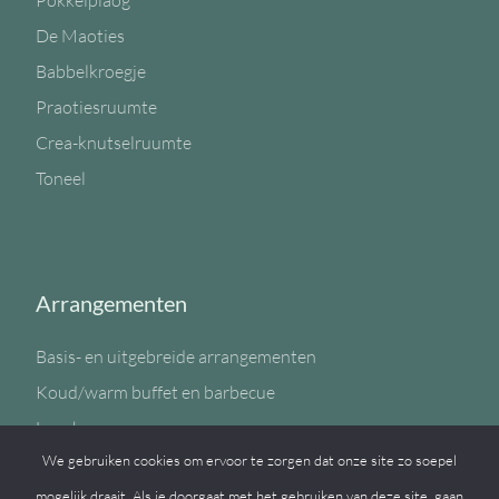
Pokkelplaog
De Maoties
Babbelkroegje
Praotiesruumte
Crea-knutselruumte
Toneel
Arrangementen
Basis- en uitgebreide arrangementen
Koud/warm buffet en barbecue
Lunch
We gebruiken cookies om ervoor te zorgen dat onze site zo soepel
Sportzaal
mogelijk draait. Als je doorgaat met het gebruiken van deze site, gaan